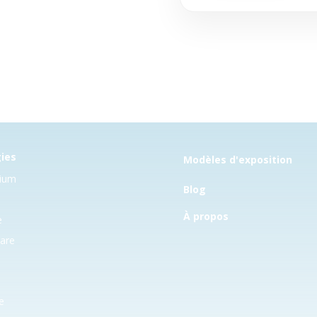
ies
Modèles d'exposition
mium
Blog
s
À propos
e
care
e