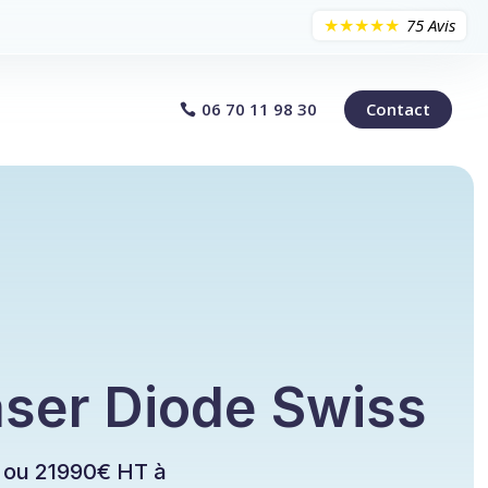
★★★★★
75 Avis
06 70 11 98 30
Contact
ser Diode Swiss
· ou 21990€ HT à