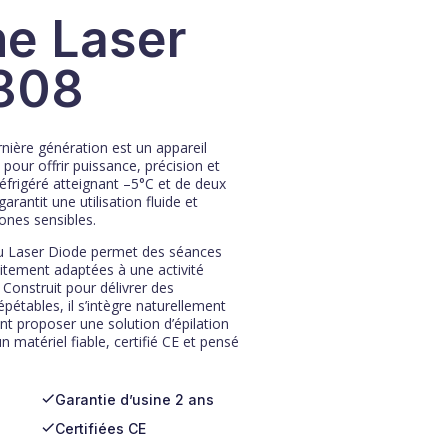
ne
Laser
808
nière génération est un appareil
u pour offrir puissance, précision et
réfrigéré atteignant –5°C et de deux
arantit une utilisation fluide et
ones sensibles.
u Laser Diode permet des séances
aitement adaptées à une activité
 Construit pour délivrer des
pétables, il s’intègre naturellement
ant proposer une solution d’épilation
n matériel fiable, certifié CE et pensé
Garantie d’usine 2 ans
Certifiées CE