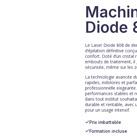
Machi
Diode 
Le Laser Diode 808 de der
d’épilation définitive conç
confort. Doté d’un cristal 
embouts de traitement, il g
sécurisée, même sur les z
La technologie avancée d
rapides, indolores et parf
professionnelle exigeante.
performances stables et ré
dans tout institut souhait
durable et rentable, avec u
pour un usage intensif.
Prix imbattable
Formation incluse